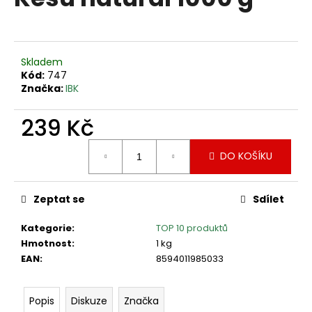
je
a
4,5
z
j
5
í
hvězdiček.
Skladem
t
Kód:
747
?
Značka:
IBK
239 Kč
Měrná
DO KOŠÍKU
cena:
HLEDAT
Zeptat se
Sdílet
D
Kategorie
:
TOP 10 produktů
o
Hmotnost
:
1 kg
p
EAN
:
8594011985033
o
r
u
Popis
Diskuze
Značka