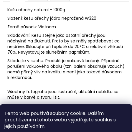
č
u
Kešu ořechy natural - 1000g
j
Složení: kešu ořechy jádra nepražená W320
e
m
Země původu: Vietnam
e
Skladování: Kešu stejně jako ostatní ořechy jsou
náchylné na žluknutí. Proto by se měly spotřebovat co
nejdříve. Skladujte při teplotě do 20°C a relativní vlhkosti
70%. Nevystavujte slunečním paprskům.
Skladujte v suchu. Produkt je vakuově balený. Případné
porušení vakuového obalu (tzn. balení obsahuje vzduch)
nemá přímý vliv na kvalitu a není jako takové důvodem
k reklamaci.
Všechny fotografie jsou ilustrační, aktuální nabídka se
může v barvě a tvaru lišit.
Z
Tento web používá soubory cookie. Dalším
á
procházením tohoto webu vyjadřujete souhlas s
📃Všeobecné obchodní podmínky
🚚Doprava a platba
p
📲Kompletní nabídka produktů na FitPlody.cz
jejich používáním.
➡️Jednoduché odstoupení od smlouvy