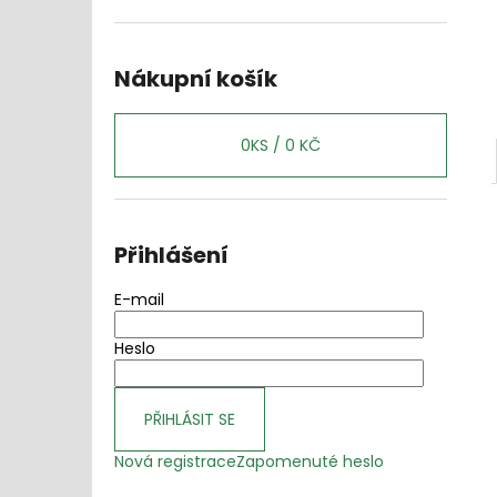
l
Nákupní košík
0
KS /
0 KČ
Přihlášení
E-mail
Heslo
PŘIHLÁSIT SE
Nová registrace
Zapomenuté heslo