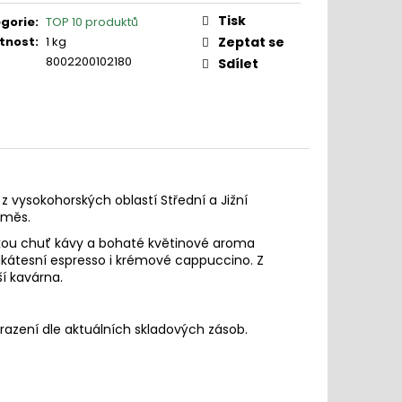
Tisk
gorie
:
TOP 10 produktů
tnost
:
1 kg
Zeptat se
8002200102180
Sdílet
z vysokohorských oblastí Střední a Jižní
směs.
adkou chuť kávy a bohaté květinové aroma
likátesní espresso i krémové cappuccino. Z
í kavárna.
obrazení dle aktuálních skladových zásob.