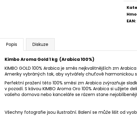
Kate
Hmo
EAN
:
Popis
Diskuze
Kimbo Aroma Gold 1 kg (Arabica 100%)
KIMBO GOLD 100% Arabica je směs nejkvalitnějších zrn Arabica 
Ameriky vybráných tak, aby vytvářely chuťově harmonickou 
Perfektní pražení této 100% směsi zrn Arabica zvýrazňuje sl
v pozadí. S kávou KIMBO Aroma Oro 100% Arabica si užijete de
vašeho domova nebo kanceláře se rázem stane nejoblíbenějš
Všechny fotografie jsou ilustrační. Balení se může lišit od vy